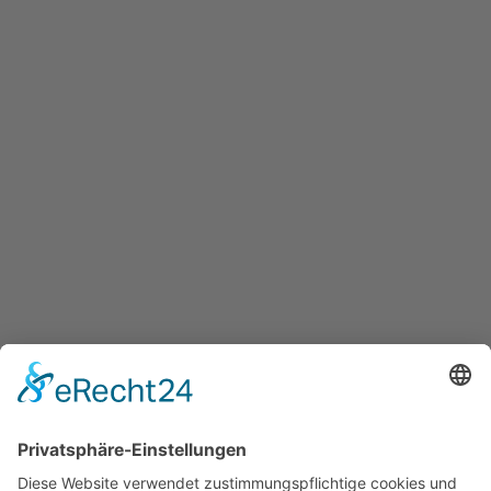
Post-Adresse:
Wundnetz Bodensee-Oberschwaben
Postfach 25 04 | 88015 Friedrichshafen
Besucherstatistik
Besucher gesamt:
111620
Besucher heute:
111