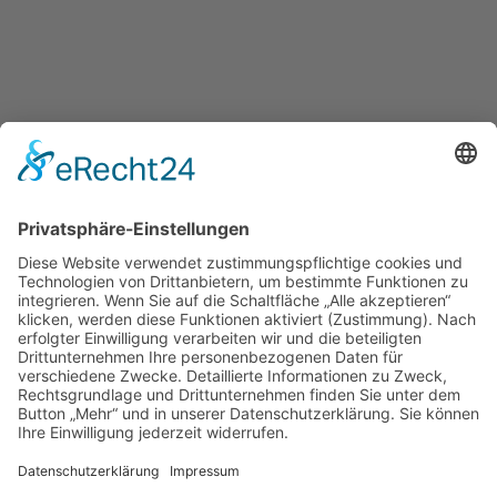
Besucherstatistik
Besucher gesamt:
111492
Besucher heute:
42
KONTAKT
IMPRESSUM
DATENSCHUTZ
VEREINSSATZUNG
KOOPERATIONEN
MITGLIED WERDEN
LOGIN
Adresse:
Wundnetz Bodensee-Oberschwaben | Postfach 25 04 |