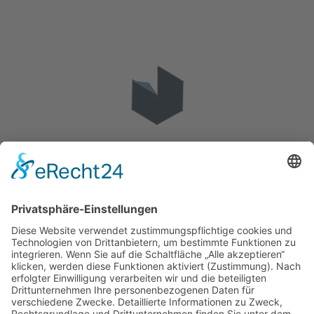
Besucherstatistik
Besucher gesamt:
111775
Besucher heute:
37
KONTAKT
IMPRESSUM
DATENSCHUTZ
VEREINSSATZUNG
KOOPERATIONEN