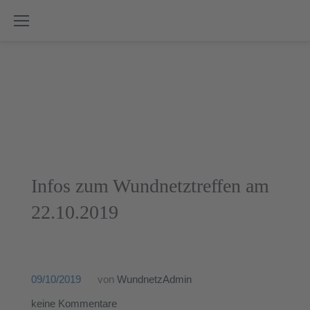
Skip
to
content
Autor:
Infos zum Wundnetztreffen am
WundnetzAdmin
22.10.2019
09/10/2019
von
WundnetzAdmin
keine Kommentare