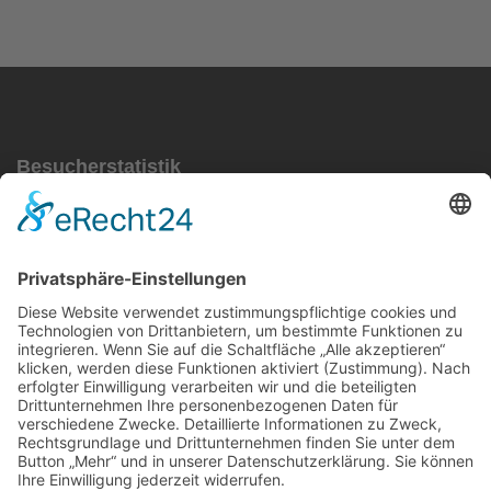
der
Beiträge
Besucherstatistik
Besucher gesamt:
111533
Besucher heute:
24
KONTAKT
IMPRESSUM
DATENSCHUTZ
VEREINSSATZUNG
KOOPERATIONEN
MITGLIED WERDEN
LOGIN