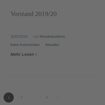
Vorstand 2019/20
31/01/2019
von
WundnetzAdmin
keine Kommentare
Aktuelles
Mehr Lesen
Seitennummerierung
1
2
…
4