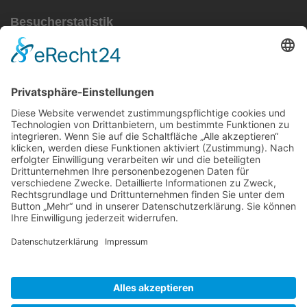
Besucherstatistik
Besucher gesamt:
111633
Besucher heute:
124
KONTAKT
IMPRESSUM
DATENSCHUTZ
VEREINSSATZUNG
KOOPERATIONEN
MITGLIED WERDEN
LOGIN
Adresse:
Wundnetz Bodensee-Oberschwaben | Postfach 25 04 |
88015 Friedrichshafen
1. Vorsitzende:
Hildegard Kerler
E-Mail:
info@wundnetz-bodensee-oberschwaben.de