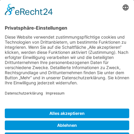
Besucher gesamt:
111570
Besucher heute:
61
KONTAKT
IMPRESSUM
DATENSCHUTZ
VEREINSSATZUNG
KOOPERATIONEN
MITGLIED WERDEN
LOGIN
Adresse:
Wundnetz Bodensee-Oberschwaben | Postfach 25 04 |
88015 Friedrichshafen
1. Vorsitzende:
Hildegard Kerler
E-Mail:
info@wundnetz-bodensee-oberschwaben.de