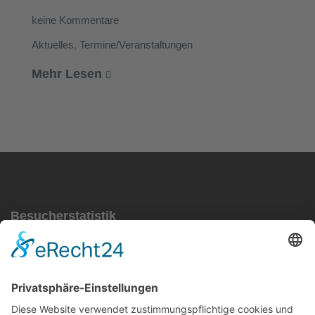
keine Kommentare
Aktuelles
,
Termine/Veranstaltungen
Mehr Lesen
Besucherstatistik
Besucher gesamt:
111731
Besucher heute:
76