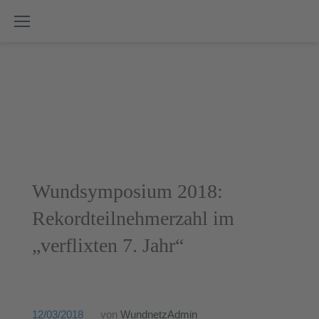
Skip
to
content
Tag:
Wundsymposium 2018:
12.
Rekordteilnehmerzahl im
März
„verflixten 7. Jahr“
2018
12/03/2018
von
WundnetzAdmin